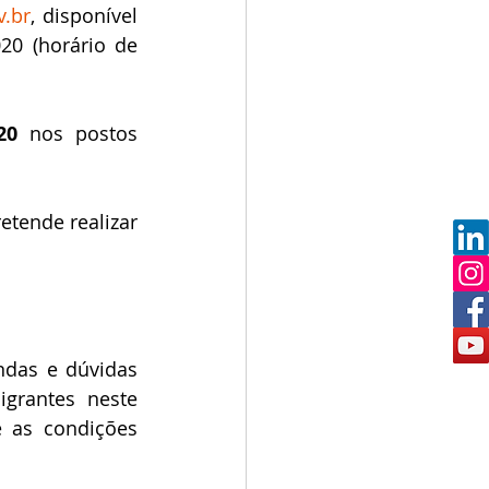
v.br
, disponível 
0 (horário de 
20
 nos postos 
etende realizar 
das e dúvidas 
rantes neste 
 as condições 