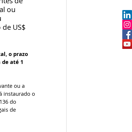
ntes de 
al ou 
 
 de US$ 
l, o prazo 
 de até 1 
vante ou a 
á instaurado o 
136 do 
ais de 