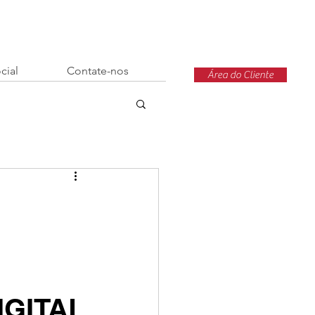
cial
Contate-nos
Área do Cliente
GITAL