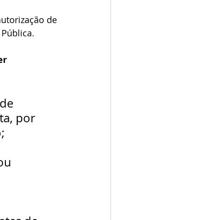
autorização de 
Pública. 
er 
de 
a, por 
;
ou 