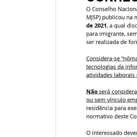
O Conselho Nacional
MJSP) publicou na 
de 2021
, a qual di
para imigrante, sem
ser realizada de f
Considera-se "nômad
tecnologias da info
atividades laborais 
Não 
será considera
ou sem vínculo emp
residência para exe
normativo deste Co
O interessado dever