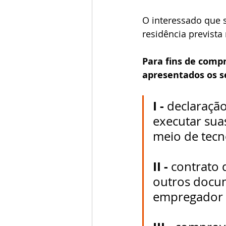
O interessado que s
residência prevista
Para fins de comp
apresentados os 
I -
 declaraçã
executar sua
meio de tecn
II -
 contrato 
outros docu
empregador e