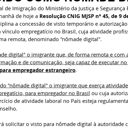
 de Imigração do Ministério da Justiça e Segurança 
manhã de hoje a 
Resolução CNIG MJSP n° 45, de 9 d
sciplina a concessão de visto temporário e autorização
 vínculo empregatício no Brasil, cuja atividade profis
orma remota, denominado "nômade digital". 
e digital" o imigrante que, de forma remota e com a 
rmação e de comunicação, seja capaz de executar no 
para empregador estrangeiro
.
do "nômade digital" o imigrante que exerça atividade
regatício, para empregador no Brasil
 ou cuja autori
rcício de atividade laboral no País esteja regulamen
nselho.
á solicitar o visto para nômade digital à autoridade c