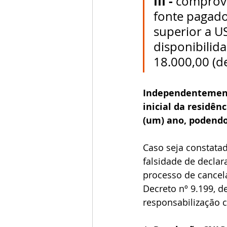
III - 
comprova
fonte pagado
superior a U
disponibilid
18.000,00 (de
Independentemente
inicial da residên
(um) ano, podendo
Caso seja constatad
falsidade de declar
processo de cancela
Decreto nº 9.199, d
responsabilização ci