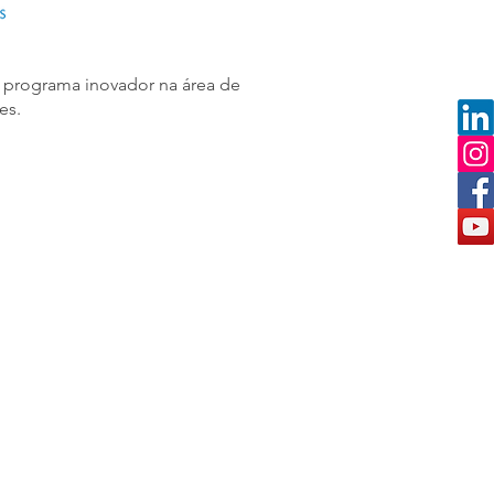
 programa inovador na área de
es.
Contate-nos
ade Social